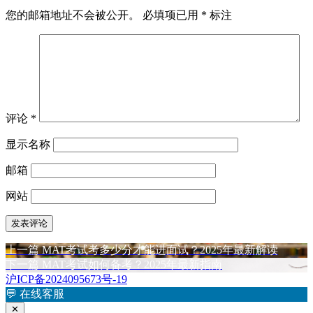
您的邮箱地址不会被公开。
必填项已用
*
标注
评论
*
显示名称
邮箱
网站
上
上一篇
MAT考试考多少分才能进面试？2025年最新解读
文
篇
下
下一篇
MAT考试如何备考？2025年最新指南
章
文
篇
沪ICP备2024095673号-19
章：
文
💬
在线客服
导
章：
✕