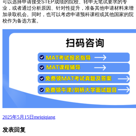
可以选择申请接受STEP成绩的院校、转申无笔试要求的专
业，或者通过分析原因、针对性提升，准备其他申请材料来增
加录取机会。同时，也可以考虑申请预科课程或其他国家的院
校作为备选方案。
发
作
2025年5月15日
meiqiqiang
布
者
发表回复
于