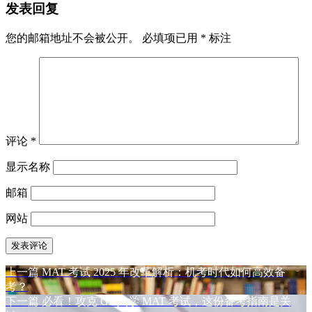
发表回复
于
您的邮箱地址不会被公开。
必填项已用
*
标注
评论
*
显示名称
邮箱
网站
上
上一篇
MAT 考试 2025 年改革解析：机考时代如何高效备
文
篇
考？
章
文
下
下一篇
必看！攻克 G5 入学 MAT 考试，这份备考指南是关