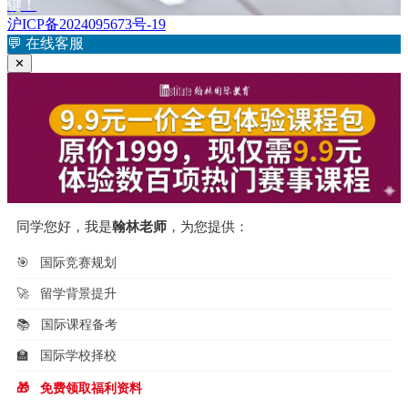
章：
篇
键！
导
文
沪ICP备2024095673号-19
航
章：
💬
在线客服
✕
同学您好，我是
翰林老师
，为您提供：
🎯
国际竞赛规划
🚀
留学背景提升
📚
国际课程备考
🏫
国际学校择校
🎁
免费领取福利资料